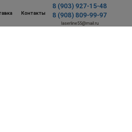
8 (903) 927-15-48
тавка
Контакты
8 (908) 809-99-97
laserline55@mail.ru