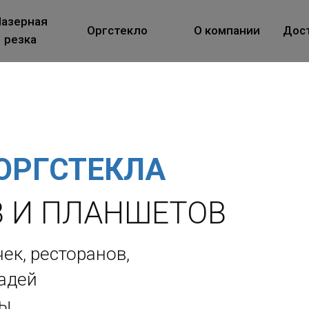
азерная
Оргстекло
О компании
Дос
резка
ОРГСТЕКЛА
В И ПЛАНШЕТОВ
ек, ресторанов,
адей
ры